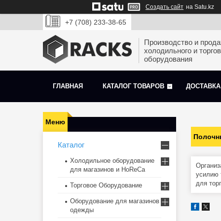
Создать сайт
на Satu.kz
+7 (708) 233-38-65
Производство и прод
холодильного и торгов
оборудования
ГЛАВНАЯ
КАТАЛОГ ТОВАРОВ
ДОСТАВКА
Полочн
Каталог
Холодильное оборудование
Организ
для магазинов и HoReCa
усилию 
для тор
Торговое Оборудование
Оборудование для магазинов
одежды