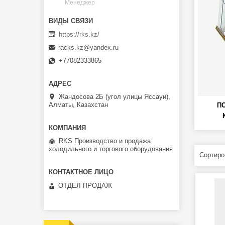
Менеджер
https://rks.kz/
racks.kz@yandex.ru
+77082333865
Жандосова 2Б (угол улицы Яссауи),
Алматы, Казахстан
П
RKS Производство и продажа
холодильного и торгового оборудования
ОТДЕЛ ПРОДАЖ