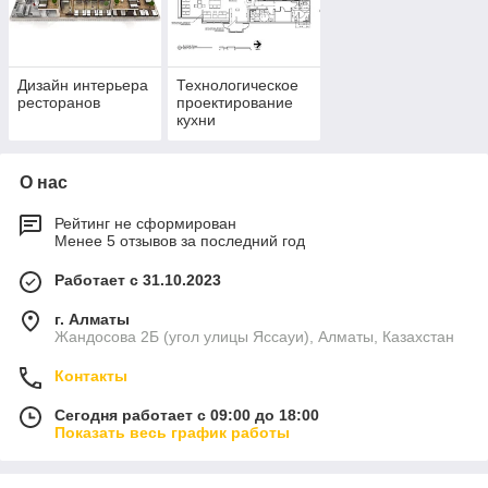
Кухня – это сердце любого ресторана. От ее эффективности
и функциональности зависит скорость обслуживания,
качество блюд и прибыльность заведения. Технологическое
проектирование кухни – это сложный процесс, требующий
Дизайн интерьера
Технологическое
профессионального подхода.
ресторанов
проектирование
кухни
О нас
Рейтинг не сформирован
Менее 5 отзывов за последний год
Работает с 31.10.2023
г. Алматы
Жандосова 2Б (угол улицы Яссауи), Алматы, Казахстан
Контакты
Сегодня работает с 09:00 до 18:00
Показать весь график работы