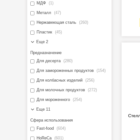
МДФ
1
Металл
47
Нержавеющая сталь
260
Пластик
45
Еще 2
Предназначение
Для десерта
280
Для замороженных продуктов
154
Для колбасных изделий
256
Для молочных продуктов
272
Для мороженного
254
Еще 11
Стелл
Сфера использования
Fast-food
604
HoReCa
601