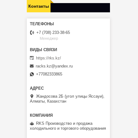
Контакты
+7 (708) 233-38-65
Менеджер
https://rks.kz/
racks.kz@yandex.ru
+77082333865
Жандосова 2Б (угол улицы Яссауи),
Алматы, Казахстан
RKS Производство и продажа
холодильного и торгового оборудования