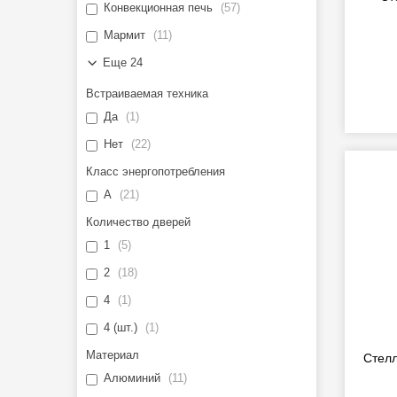
Конвекционная печь
57
Мармит
11
Еще 24
Встраиваемая техника
Да
1
Нет
22
Класс энергопотребления
A
21
Количество дверей
1
5
2
18
4
1
4 (шт.)
1
Материал
Стелл
Алюминий
11