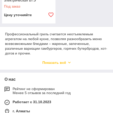
электрическая ВТЭ
Под заказ
Цену уточняйте
Профессиональный гриль считается неотъемлемым
агрегатом на любой кухне, позволяя разнообразить меню
всевозможными блюдами – жареные, запеченные,
различные вариации гамбургеров, горячих бутербродов, хот-
догов и прочее.
Если в ресторане есть блюда гриль, это сразу привлекает
Показать всё
клиентов, поэтому шашлыки, мясо, рыба, овощи гриль есть в
меню почти каждого солидного ресторана, какую бы кухню
он ни представлял: европейскую, восточную или фьюжн.
О нас
Чтобы качество блюд на гриле было стабильно
превосходным, в заведении должен быть хороший гриль:
профессиональный, качественный, современный.
Рейтинг не сформирован
Менее 5 отзывов за последний год
Виды профессиональных грилей
Работает с 31.10.2023
г. Алматы
В ассортименте нашего интернет магазина Rks.kz, вы