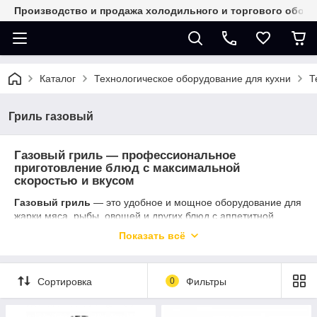
Производство и продажа холодильного и торгового обор
Каталог
Технологическое оборудование для кухни
Т
Гриль газовый
Газовый гриль — профессиональное
приготовление блюд с максимальной
скоростью и вкусом
Газовый гриль
— это удобное и мощное оборудование для
жарки мяса, рыбы, овощей и других блюд с аппетитной
корочкой. Он идеально подходит для ресторанов, кафе,
Показать всё
фудтраков, столовых и зон открытого приготовления.
Газовый гриль обеспечивает равномерный нагрев, точный
контроль температуры и быстрое приготовление без потери
Сортировка
0
Фильтры
сочности.
Преимущества газового гриля: