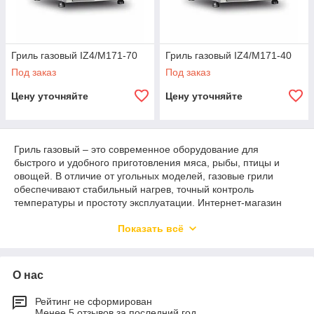
Гриль газовый IZ4/M171-70
Гриль газовый IZ4/M171-40
Под заказ
Под заказ
Цену уточняйте
Цену уточняйте
Гриль газовый – это современное оборудование для
быстрого и удобного приготовления мяса, рыбы, птицы и
овощей. В отличие от угольных моделей, газовые грили
обеспечивают стабильный нагрев, точный контроль
температуры и простоту эксплуатации. Интернет-магазин
Rks.kz в Алматы предлагает широкий выбор
Показать всё
профессиональных газовых грилей с доставкой по всему
Казахстану.
О нас
Профессиональный газовый гриль
Рейтинг не сформирован
Профессиональный газовый гриль используется в
Менее 5 отзывов за последний год