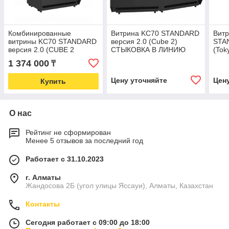
Комбинированные
Витрина KC70 STANDARD
Витр
витрины KC70 STANDARD
версия 2.0 (Cube 2)
STA
версия 2.0 (CUBE 2
СТЫКОВКА В ЛИНИЮ
(Tok
COMBI ) ХОЛОД+ХОЛОД
1 374 000
₸
Цену уточняйте
Цен
Купить
О нас
Рейтинг не сформирован
Менее 5 отзывов за последний год
Работает с 31.10.2023
г. Алматы
Жандосова 2Б (угол улицы Яссауи), Алматы, Казахстан
Контакты
Сегодня работает с 09:00 до 18:00