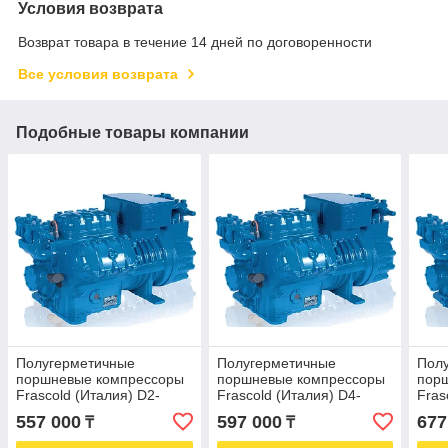
Условия возврата
Возврат товара в течение 14 дней по договоренности
Все условия возврата
Подобные товары компании
Полугерметичные
Полугерметичные
Пол
поршневые компрессоры
поршневые компрессоры
пор
Frascold (Италия) D2-
Frascold (Италия) D4-
Fras
13.1Y
16.1Y
19.1
557 000
597 000
677
₸
₸