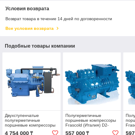
Условия возврата
Возврат товара в течение 14 дней по договоренности
Все условия возврата
Подобные товары компании
Двухступенчатые
Полугерметичные
Пол
полугерметичные
поршневые компрессоры
пор
поршневые компрессоры
Frascold (Италия) D2-
Fras
Frascold (Италия) 2Z40-
13.1Y
16.1
4 754 000
557 000
597
₸
₸
123.62Y