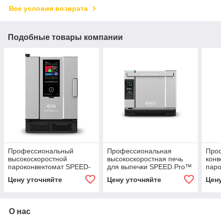
Все условия возврата
Подобные товары компании
Профессиональный
Профессиональная
Про
высокоскоростной
высокоскоростная печь
конв
пароконвектомат SPEED-
для выпечки SPEED.Pro™
пар
X™ Digital.ID™
BAK
Цену уточняйте
Цену уточняйте
Цен
TOU
О нас