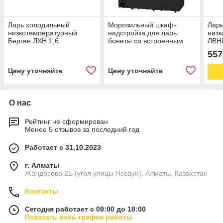
Ларь холодильный
Морозильный шкаф-
Ларь
низкотемпературный
надстройка для ларь
низ
Берген ЛХН 1,6
бонеты со встроенным
ЛВНР
агрегатом Барселона
RON
557
1875 Kifato
ТЕР
Цену уточняйте
Цену уточняйте
О нас
Рейтинг не сформирован
Менее 5 отзывов за последний год
Работает с 31.10.2023
г. Алматы
Жандосова 2Б (угол улицы Яссауи), Алматы, Казахстан
Контакты
Сегодня работает с 09:00 до 18:00
Показать весь график работы