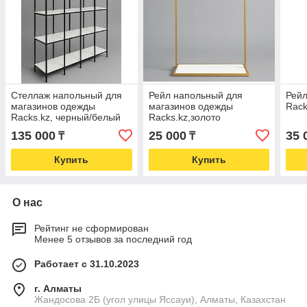
Стеллаж напольный для
Рейл напольный для
Рейл
магазинов одежды
магазинов одежды
Rack
Racks.kz, черный/белый
Racks.kz,золото
135 000
25 000
35 
₸
₸
Купить
Купить
О нас
Рейтинг не сформирован
Менее 5 отзывов за последний год
Работает с 31.10.2023
г. Алматы
Жандосова 2Б (угол улицы Яссауи), Алматы, Казахстан