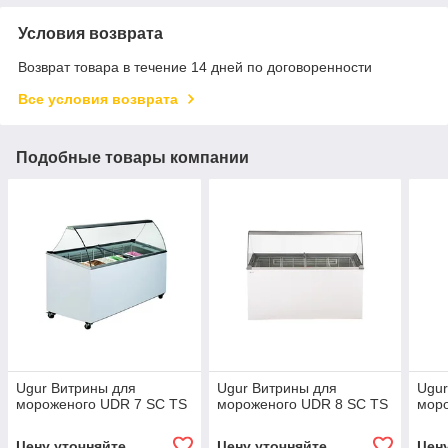
Условия возврата
Возврат товара в течение 14 дней по договоренности
Все условия возврата
Подобные товары компании
Ugur Витрины для
Ugur Витрины для
Ugur
мороженого UDR 7 SC TS
мороженого UDR 8 SC TS
мор
Цену уточняйте
Цену уточняйте
Цен