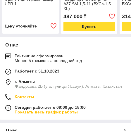
UPR 1
A37 SM 1,5-11 (ВХСв-1,5
ВХСв
XL)
487 000
314
₸
Цену уточняйте
Купить
О нас
Рейтинг не сформирован
Менее 5 отзывов за последний год
Работает с 31.10.2023
г. Алматы
Жандосова 2Б (угол улицы Яссауи), Алматы, Казахстан
Контакты
Сегодня работает с 09:00 до 18:00
Показать весь график работы
О нас