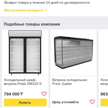
Возврат товара в течение 14 дней по договоренности
Все условия возврата
Подобные товары компании
Холодильный шкаф-
Витрина холодильная
Хол
витрина Polair DM110-S
Freor Jupiter
витр
794 000
863
₸
Цену уточняйте
Купить