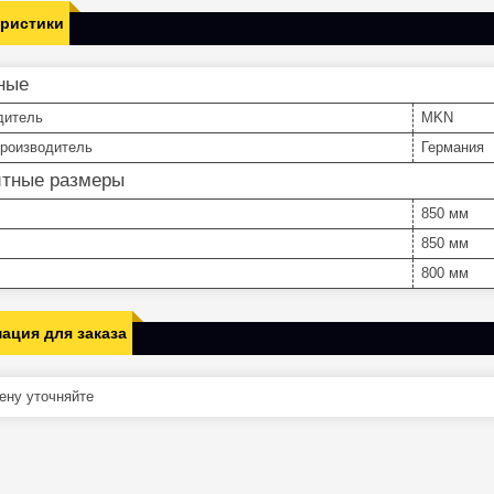
еристики
ные
дитель
MKN
производитель
Германия
итные размеры
850 мм
850 мм
800 мм
ация для заказа
ну уточняйте