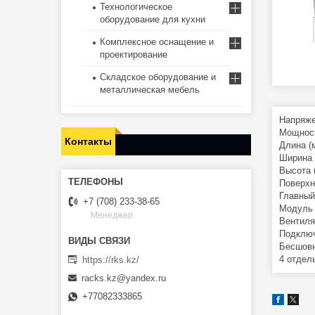
Технологическое
оборудование для кухни
Комплексное оснащение и
проектирование
Складское оборудование и
металлическая мебель
Напряже
Мощност
Контакты
Длина (м
Ширина 
Высота (
Поверхн
Главный
+7 (708) 233-38-65
Модуль 
Менеджер
Вентиля
Подключ
Бесшовн
4 отдел
https://rks.kz/
racks.kz@yandex.ru
+77082333865