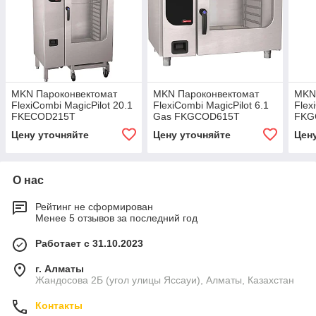
MKN Пароконвектомат
MKN Пароконвектомат
MKN
FlexiCombi MagicPilot 20.1
FlexiCombi MagicPilot 6.1
Flex
FKECOD215T
Gas FKGCOD615T
FKG
Цену уточняйте
Цену уточняйте
Цен
О нас
Рейтинг не сформирован
Менее 5 отзывов за последний год
Работает с 31.10.2023
г. Алматы
Жандосова 2Б (угол улицы Яссауи), Алматы, Казахстан
Контакты