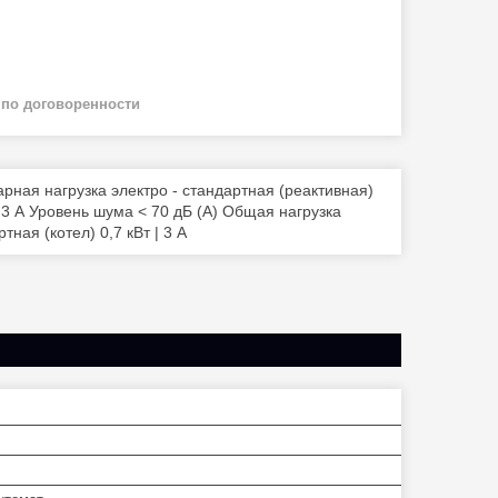
й
по договоренности
рная нагрузка электро - стандартная (реактивная)
 | 3 А Уровень шума < 70 дБ (А) Общая нагрузка
тная (котел) 0,7 кВт | 3 А