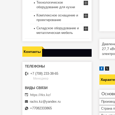
Технологическое
оборудование для кухни
Комплексное оснащение и
проектирование
Складское оборудование и
металлическая мебель
Давлени
27,7 кВ
Контакты
электро
+7 (708) 233-38-65
Менеджер
Характ
Основ
https://rks.kz/
Произво
racks.kz@yandex.ru
+77082333865
Страна 