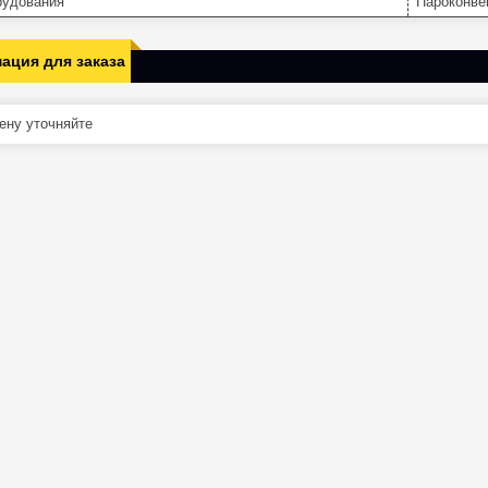
рудования
Пароконве
ация для заказа
ну уточняйте