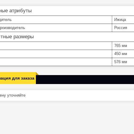
ные атрибуты
дитель
Ижица
производитель
Россия
итные размеры
765 мм
450 мм
576 мм
ация для заказа
ну уточняйте