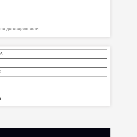
й
по договоренности
76
0
я