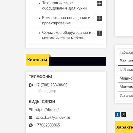
Технологическое
оборудование для кухни
Комплексное оснащение и
проектирование
Складское оборудование и
металлическая мебель
Габари
Контакты
Вес нет
Габари
Мощнос
+7 (708) 233-38-65
Максим
Менеджер
Устано
https://rks.kz/
racks.kz@yandex.ru
+77082333865
Характ