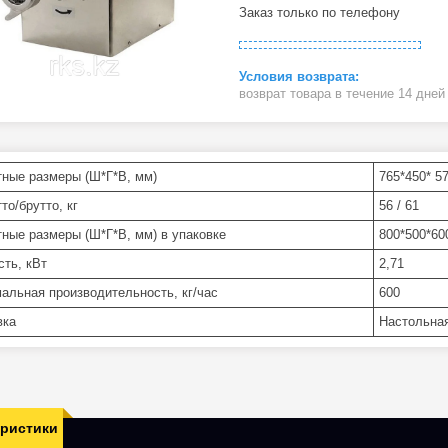
Заказ только по телефону
возврат товара в течение 14 дне
тные размеры (Ш*Г*В, мм)
765*450* 5
то/брутто, кг
56 / 61
тные размеры (Ш*Г*В, мм) в упаковке
800*500*60
ть, кВт
2,71
альная производительность, кг/час
600
вка
Настольна
еристики