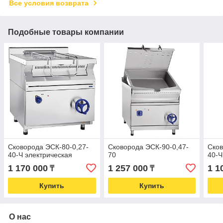
Все условия возврата
Подобные товары компании
Сковорода ЭСК-80-0,27-
Сковорода ЭСК-90-0,47-
Сков
40-Ч электрическая
70
40-Ч
1 170 000
1 257 000
1 1
₸
₸
Купить
Купить
О нас