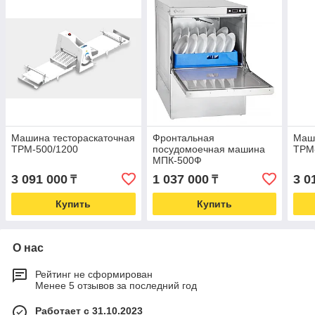
Машина тестораскаточная
Фронтальная
Маши
ТРМ-500/1200
посудомоечная машина
ТРМ
МПК-500Ф
3 091 000
1 037 000
3 0
₸
₸
Купить
Купить
О нас
Рейтинг не сформирован
Менее 5 отзывов за последний год
Работает с 31.10.2023