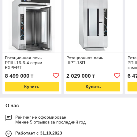
Ротационная печь
Ротационная печь
Рота
РПШ-16-6-4 серии
ШРТ-18П
РПШ-
EXPERT
комп
8 499 000
2 029 000
6 4
₸
₸
Купить
Купить
О нас
Рейтинг не сформирован
Менее 5 отзывов за последний год
Работает с 31.10.2023