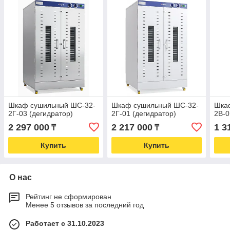
Шкаф сушильный ШС-32-
Шкаф сушильный ШС-32-
Шка
2Г-03 (дегидратор)
2Г-01 (дегидратор)
2В-0
2 297 000
2 217 000
1 3
₸
₸
Купить
Купить
О нас
Рейтинг не сформирован
Менее 5 отзывов за последний год
Работает с 31.10.2023