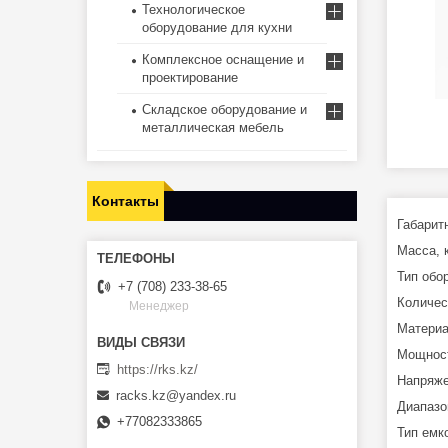
Технологическое
оборудование для кухни
Комплексное оснащение и
проектирование
Складское оборудование и
металлическая мебель
Контакты
Габарит
Масса, к
Тип обо
+7 (708) 233-38-65
Количес
Менеджер
Материа
Мощност
https://rks.kz/
Напряже
racks.kz@yandex.ru
Диапазо
+77082333865
Тип емко