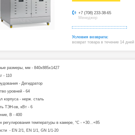
+7 (708) 233-38-65
Менеджер
возврат товара в течение 14 дне
ные размеры, мм - 840х885х1427
г - 110
рудования - Дегидратор
тво уровней - 64
л корпуса - нерж. сталь
ь ТЭН-ов, кВт - 6
ние, В - 400
н регулирования температуры в камере, °C - +30...+85
сти - EN 2/1, EN 1/1, GN 1/1-20