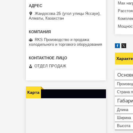
Max нагр
Расстоя
Жандосова 2Б (угол улицы Яссауи),
Алматы, Казахстан
Комплек
Мощност
RKS Производство и продажа
холодильного и торгового оборудования
Характ
ОТДЕЛ ПРОДАЖ
Основ
Произво
Страна 
Карта
Габар
Длина
Ширина
Высота