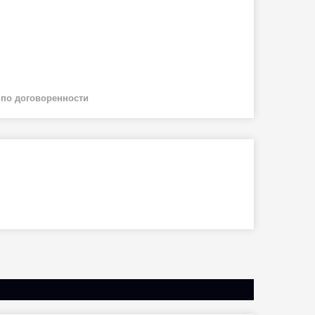
й
по договоренности