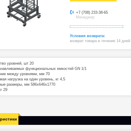
+7 (708) 233-38-65
Менеджер
возврат товара в течение 14 дне
тво уровней, шт 20
анавливаемых функциональных емкостей GN 1/1
ние между уровнями, мм 70
ая нагрузка на один уровень, кг 4,5
ные размеры, мм 586x646x1770
г 29
еристики