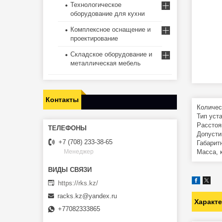
Технологическое
оборудование для кухни
Комплексное оснащение и
проектирование
Складское оборудование и
металлическая мебель
Контакты
Количес
Тип уст
Расстоя
Допустим
+7 (708) 233-38-65
Габарит
Масса, к
Менеджер
https://rks.kz/
racks.kz@yandex.ru
Характ
+77082333865