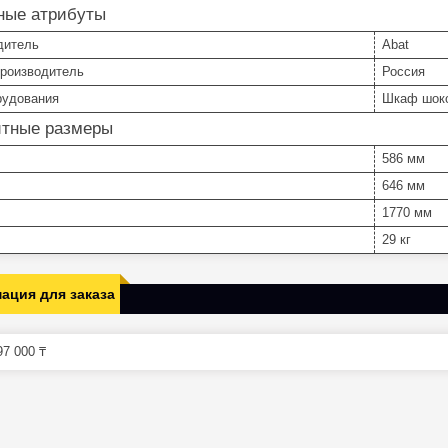
ные атрибуты
дитель
Abat
производитель
Россия
рудования
Шкаф шоко
итные размеры
586 мм
646 мм
1770 мм
29 кг
ация для заказа
7 000 ₸