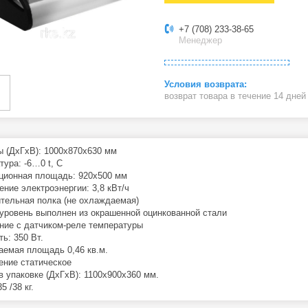
+7 (708) 233-38-65
Менеджер
возврат товара в течение 14 дне
ы (ДхГхВ): 1000х870х630 мм
тура: -6…0 t, C
ционная площадь: 920x500 мм
ение электроэнергии: 3,8 кВт/ч
тельная полка (не охлаждаемая)
уровень выполнен из окрашенной оцинкованной стали
ние с датчиком-реле температуры
ь: 350 Вт.
емая площадь 0,46 кв.м.
ние статическое
в упаковке (ДхГхВ): 1100х900х360 мм.
5 /38 кг.