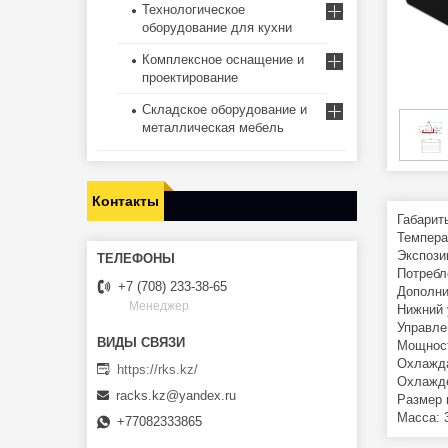
Технологическое
оборудование для кухни
Комплексное оснащение и
проектирование
Складское оборудование и
металлическая мебель
Контакты
Габарит
Темпера
Экспози
Потребл
+7 (708) 233-38-65
Дополни
Менеджер
Нижний 
Управле
Мощност
Охлажда
https://rks.kz/
Охлажде
racks.kz@yandex.ru
Размер 
Масса: 3
+77082333865