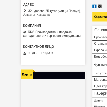
Жандосова 2Б (угол улицы Яссауи),
Алматы, Казахстан
Характ
Основ
RKS Производство и продажа
холодильного и торгового оборудования
Произво
Страна 
Сфера и
ОТДЕЛ ПРОДАЖ
Вид обо
Функцио
Тип уста
Карта
Материа
Цвет ко
Габар
Длина
Ширина