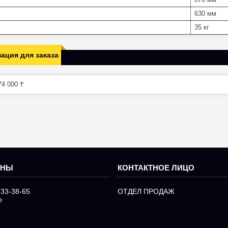
630 мм
35 кг
ация для заказа
4 000 ₸
233-38-65
ОТДЕЛ ПРОДАЖ
р