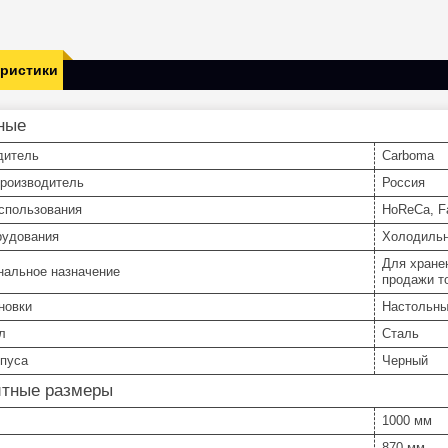
еристики
ные
дитель
Carboma
производитель
Россия
спользования
HoReCa, Fa
рудования
Холодильн
Для хране
нальное назначение
продажи т
новки
Настольн
л
Сталь
рпуса
Черный
итные размеры
1000 мм
870 мм