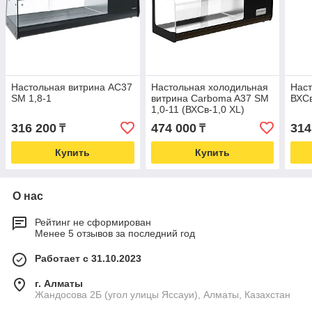
Настольная витрина AC37
Настольная холодильная
Наст
SM 1,8-1
витрина Carboma A37 SM
ВХСв
1,0-11 (ВХСв-1,0 XL)
316 200
474 000
314
₸
₸
Купить
Купить
О нас
Рейтинг не сформирован
Менее 5 отзывов за последний год
Работает с 31.10.2023
г. Алматы
Жандосова 2Б (угол улицы Яссауи), Алматы, Казахстан