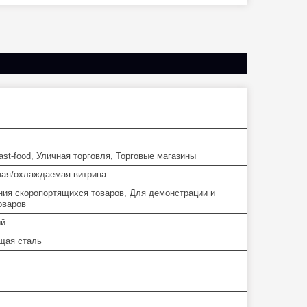
st-food, Уличная торговля, Торговые магазины
ая/охлаждаемая витрина
ния скоропортящихся товаров, Для демонстрации и
оваров
ый
щая сталь