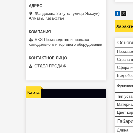
Жандосова 2Б (угол улицы Яссауи),
Алматы, Казахстан
Характ
RKS Производство и продажа
Основ
холодильного и торгового оборудования
Произво
Страна 
ОТДЕЛ ПРОДАЖ
Сфера и
Вид обо
Функцио
Карта
Тип уста
Материа
Цвет ко
Габар
Длина