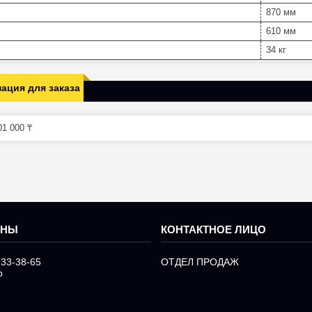
870 мм
610 мм
34 кг
ация для заказа
1 000 ₸
233-38-65
ОТДЕЛ ПРОДАЖ
р