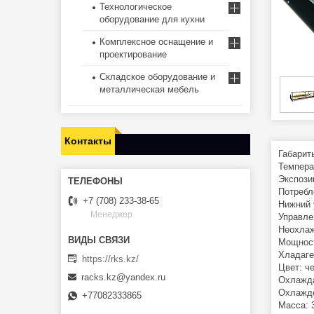
Технологическое
оборудование для кухни
Комплексное оснащение и
проектирование
Складское оборудование и
металлическая мебель
Контакты
Габарит
Температ
Экспози
Потребл
+7 (708) 233-38-65
Нижний 
Менеджер
Управле
Неохлаж
Мощност
Хладаге
https://rks.kz/
Цвет: ч
racks.kz@yandex.ru
Охлажда
Охлажде
+77082333865
Масса: 3