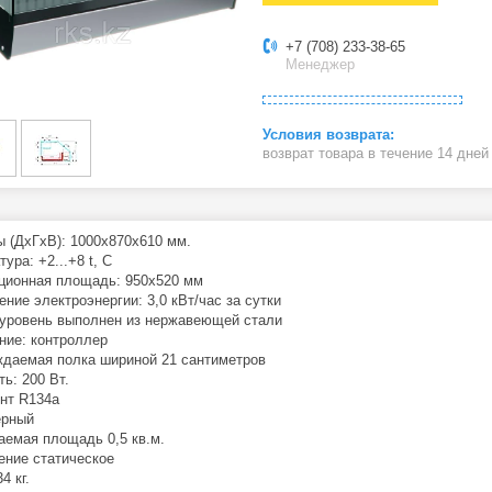
+7 (708) 233-38-65
Менеджер
возврат товара в течение 14 дне
ы (ДхГхВ): 1000х870х610 мм.
ура: +2...+8 t, C
ционная площадь: 950х520 мм
ение электроэнергии: 3,0 кВт/час за сутки
уровень выполнен из нержавеющей стали
ние: контроллер
даемая полка шириной 21 сантиметров
ь: 200 Вт.
нт R134a
ерный
емая площадь 0,5 кв.м.
ние статическое
4 кг.