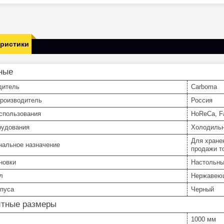
еристики
ные
дитель
Carboma
производитель
Россия
спользования
HoReCa, Fa
рудования
Холодильн
Для хране
нальное назначение
продажи т
новки
Настольн
л
Нержавею
рпуса
Черный
итные размеры
1000 мм