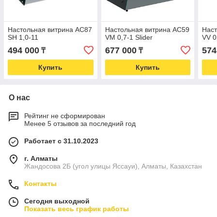
Настольная витрина AC87
Настольная витрина AC59
Наст
SH 1,0-11
VM 0,7-1 Slider
VV 0
494 000
677 000
574
₸
₸
Купить
Купить
О нас
Рейтинг не сформирован
Менее 5 отзывов за последний год
Работает с 31.10.2023
г. Алматы
Жандосова 2Б (угол улицы Яссауи), Алматы, Казахстан
Контакты
Сегодня выходной
Показать весь график работы