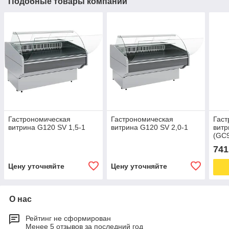
Подобные товары компании
Гастрономическая
Гастрономическая
Гаст
витрина G120 SV 1,5-1
витрина G120 SV 2,0-1
витр
(GC9
INO
741
Цену уточняйте
Цену уточняйте
О нас
Рейтинг не сформирован
Менее 5 отзывов за последний год