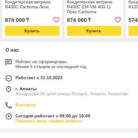
Кондитерская витрина
Кондитерская витрина
Конд
R400C Carboma Люкс
R400C (D4 VM 400-1)
R12
Люкс Carboma
874 000
874 000
574
₸
₸
Купить
Купить
О нас
Рейтинг не сформирован
Менее 5 отзывов за последний год
Работает с 31.10.2023
г. Алматы
Жандосова 2Б (угол улицы Яссауи), Алматы, Казахстан
Контакты
Сегодня работает с 09:00 до 18:00
Показать весь график работы