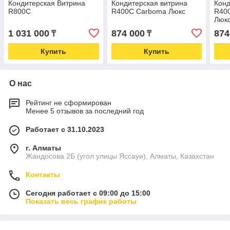
Кондитерская Витрина
Кондитерская витрина
Конд
R800C
R400C Carboma Люкс
R400
Люк
1 031 000
874 000
874
₸
₸
Купить
Купить
О нас
Рейтинг не сформирован
Менее 5 отзывов за последний год
Работает с 31.10.2023
г. Алматы
Жандосова 2Б (угол улицы Яссауи), Алматы, Казахстан
Контакты
Сегодня работает с 09:00 до 15:00
Показать весь график работы