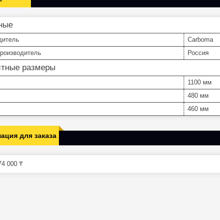
ные
дитель
Carboma
производитель
Россия
итные размеры
1100 мм
480 мм
460 мм
ация для заказа
4 000 ₸