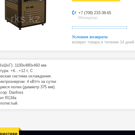
+7 (708) 233-38-65
Менеджер
возврат товара в течение 14 дне
(ВхШхГ): 1100х480х460 мм
ура: +6...+12 t, C
еская система охлаждения.
ектроэнергии: 4 кВт/ч за сутки
щиеся полки (диаметр 375 мм).
сор: Danfoss
нт R134a
олотистый.
еристики