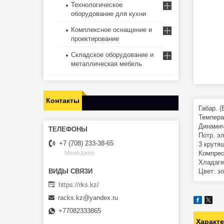
Технологическое
оборудование для кухни
Комплексное оснащение и
проектирование
Складское оборудование и
металлическая мебель
Контакты
Габар. 
Температ
Динамич
Потр. эл
+7 (708) 233-38-65
3 крутя
Компрес
Менеджер
Хладаге
Цвет: з
https://rks.kz/
racks.kz@yandex.ru
+77082333865
Характ