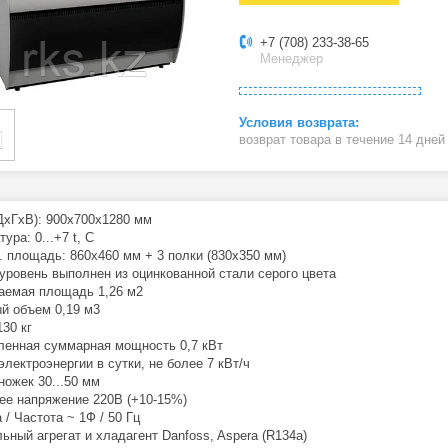
+7 (708) 233-38-65
Менеджер
возврат товара в течение 14 дне
(ДхГхВ): 900x700x1280 мм
ура: 0...+7 t, C
. площадь: 860x460 мм + 3 полки (830х350 мм)
уровень выполнен из оцинкованной стали серого цвета
емая площадь 1,26 м2
й объем 0,19 м3
130 кг
ленная суммарная мощность 0,7 кВт
электроэнергии в сутки, не более 7 кВт/ч
ножек 30...50 мм
е напряжение 220В (+10-15%)
 / Частота ~ 1Ф / 50 Гц
ьный агрегат и хладагент Danfoss, Aspera (R134a)