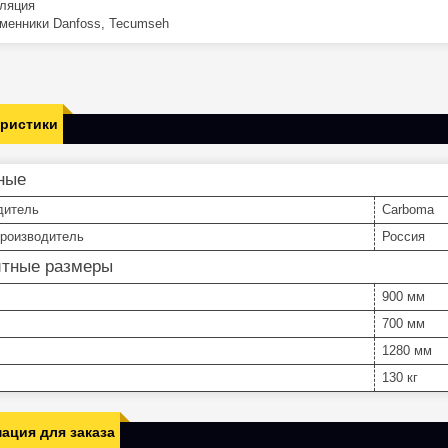
ляция
менники Danfoss, Tecumseh
еристики
ные
дитель
Carboma
производитель
Россия
итные размеры
900 мм
700 мм
1280 мм
130 кг
ация для заказа