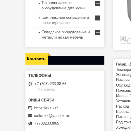
Технологическое
оборудование для кухни
Комплексное оснащение и
проектирование
Складское оборудование и
металлическая мебель
Контакты
Габар. 
Температ
Эспозиц
Нижний 
+7 (708) 233-38-65
Охлажда
Менеджер
Полезны
Масса, 
Установ
Расход 
https://rks.kz/
Высота 
racks.kz@yandex.ru
Питающе
Род тока
+77082333865
Холодил