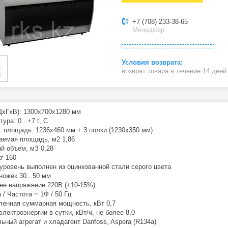
+7 (708) 233-38-65
Менеджер
возврат товара в течение 14 дне
(ДхГхВ): 1300х700х1280 мм
ура: 0...+7 t, C
. площадь: 1236х460 мм + 3 полки (1230х350 мм)
емая площадь, м2 1,86
й объем, мЗ 0,28
кг 160
уровень выполнен из оцинкованной стали серого цвета
ножек 30...50 мм
е напряжение 220В (+10-15%)
 / Частота ~ 1Ф / 50 Гц
ленная суммарная мощность, кВт 0,7
лектроэнергии в сутки, кВт/ч, не более 8,0
ьный агрегат и хладагент Danfoss, Aspera (R134a)