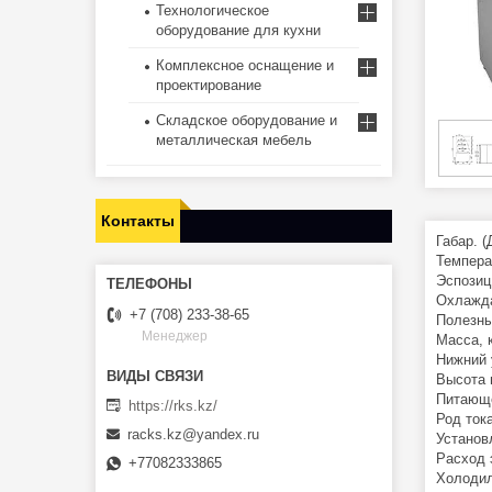
Технологическое
оборудование для кухни
Комплексное оснащение и
проектирование
Складское оборудование и
металлическая мебель
Контакты
Габар. 
Температ
Эспозиц
Охлажда
+7 (708) 233-38-65
Полезны
Менеджер
Масса, 
Нижний 
Высота 
Питающе
https://rks.kz/
Род тока
racks.kz@yandex.ru
Установ
Расход э
+77082333865
Холодил