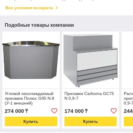
Все условия возврата
Подобные товары компании
Угловой неохлаждаемый
Прилавок Carboma GC75
Расч
прилавок Полюс G95 N-8
N 0,9-7
при
(У-1 внешний)
0,9-
274 000
174 000
244
₸
₸
Купить
Купить