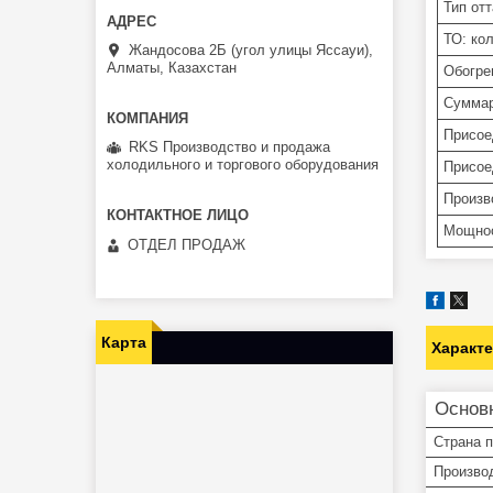
Тип от
ТО: ко
Жандосова 2Б (угол улицы Яссауи),
Алматы, Казахстан
Обогре
Суммар
Присое
RKS Производство и продажа
холодильного и торгового оборудования
Присое
Произв
Мощнос
ОТДЕЛ ПРОДАЖ
Карта
Характ
Основ
Страна 
Произво