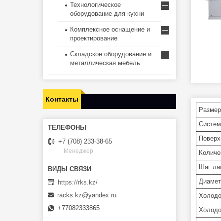
Технологическое
оборудование для кухни
Комплексное оснащение и
проектирование
Складское оборудование и
металлическая мебель
Контакты
Разме
Систем
Поверх
+7 (708) 233-38-65
Менеджер
Количе
Шаг ла
Диамет
https://rks.kz/
racks.kz@yandex.ru
Холодо
+77082333865
Холодо