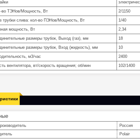
тайки
электричес
л-во ТЭНов/Мощность, Вт
2/1150
в трубки слива: кол-во ПЭНов/Мощность, Вт
1/40
ная мощность, Вт
2,34
динительные размеры трубок, Выход (газ), мм
18
динительные размеры трубок, Вход (жидкость), мм
10
одительность, м3/час
2400
ть вентилятора, вт/скорость вращения; об/мин
102/1400
еристики
ные
производитель
Россия
дитель
Polair