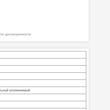
й
по договоренности
льный алюминиевый