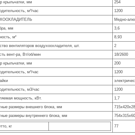
р крыльчатки, мм
254
одительность, м³/час
1200
ХООХЛАДИТЕЛЬ
Медно-алю
бра, мм
3,6
ность, м²
8,93
ство вентиляторов воздухоохладителя, шт.
2
ть вент-ра, Вт/об/мин
18/2600
р крыльчатки, мм
200
одительность, м³/час
1200
тайки
электричес
одительность, м3/час
1200
ляемая мощность, кВт.
1,7
тные размеры внешнего блока, мм
715x420x2
тные размеры внутреннего блока, мм
754x315x6
тто, кг
77