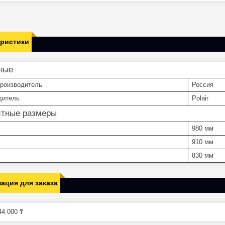
еристики
ные
производитель
Россия
дитель
Polair
итные размеры
980 мм
910 мм
830 мм
ация для заказа
4 000 ₸