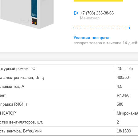
+7 (708) 233-38-65
Менеджер
возврат товара в течение 14 дне
атурный режим, °C
-15...- 25
а электропитания, В/Гц
400/50
льный ток, А
4,5
ент
R404A
правки R404, г
580
НСАТОР
Микрокана
ство вентиляторов, шт.
2
ть вент-ра, Вт/об/мин
18/1300