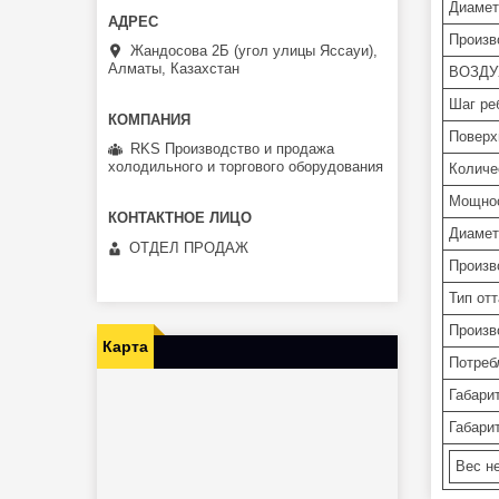
Диамет
Произв
Жандосова 2Б (угол улицы Яссауи),
Алматы, Казахстан
ВОЗДУ
Шаг ре
Поверх
RKS Производство и продажа
холодильного и торгового оборудования
Количе
Мощнос
Диамет
ОТДЕЛ ПРОДАЖ
Произв
Тип от
Произв
Карта
Потреб
Габари
Габари
Вес не