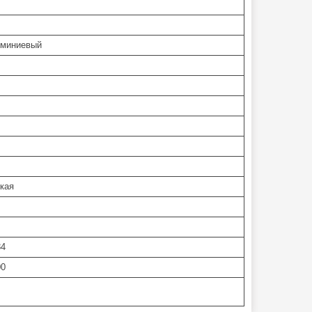
миниевый
кая
84
00