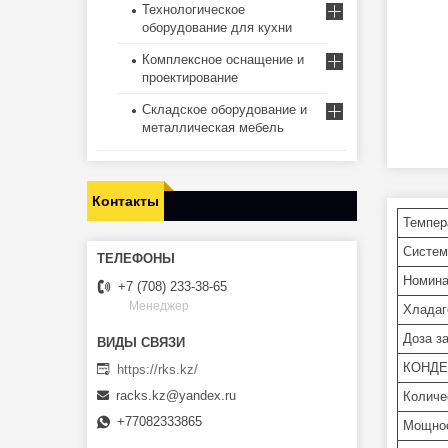
Технологическое
оборудование для кухни
Комплексное оснащение и
проектирование
Складское оборудование и
металлическая мебель
Контакты
Темпер
Систем
Номина
+7 (708) 233-38-65
Менеджер
Хладаг
Доза за
КОНДЕ
https://rks.kz/
racks.kz@yandex.ru
Количе
+77082333865
Мощнос