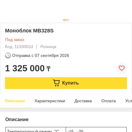
Моноблок MB328S
Под заказ
Код: 1133002d
Розница
Отправка с
07 сентября 2026
1 325 000
₸
Купить
Описание
Характеристики
Доставка
Оплата
Усл
Описание
Температурный режим, °C
-15...-25