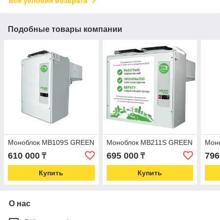
Все условия возврата
Подобные товары компании
Моноблок MB109S GREEN
Моноблок MB211S GREEN
Мон
610 000
695 000
796
₸
₸
Купить
Купить
О нас