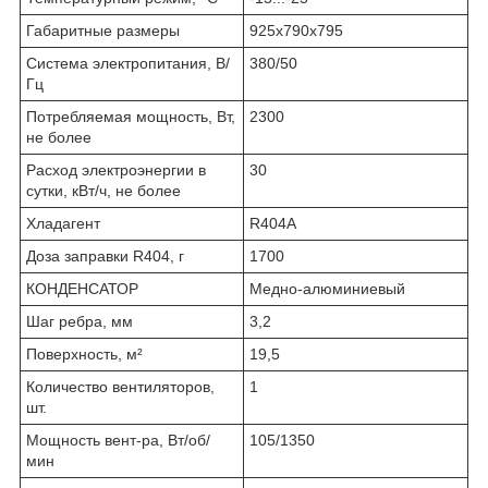
Габаритные размеры
925x790x795
Система электропитания, В/
380/50
Гц
Потребляемая мощность, Вт,
2300
не более
Расход электроэнергии в
30
сутки, кВт/ч, не более
Хладагент
R404A
Доза заправки R404, г
1700
КОНДЕНСАТОР
Медно-алюминиевый
Шаг ребра, мм
3,2
Поверхность, м²
19,5
Количество вентиляторов,
1
шт.
Мощность вент-ра, Вт/об/
105/1350
мин