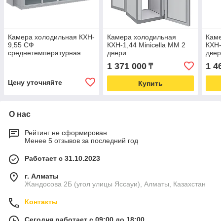
Камера холодильная КХН-
Камера холодильная
Кам
9,55 СФ
КХН-1,44 Minicella ММ 2
КХН-
среднетемпературная
двери
две
(-2...+12 °C)
1 371 000
1 4
₸
Цену уточняйте
Купить
О нас
Рейтинг не сформирован
Менее 5 отзывов за последний год
Работает с 31.10.2023
г. Алматы
Жандосова 2Б (угол улицы Яссауи), Алматы, Казахстан
Контакты
Сегодня работает с 09:00 до 18:00