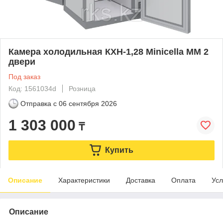
Камера холодильная КХН-1,28 Minicella ММ 2
двери
Под заказ
Код: 1561034d
Розница
Отправка с
06 сентября 2026
1 303 000
₸
Купить
Описание
Характеристики
Доставка
Оплата
Усл
Описание