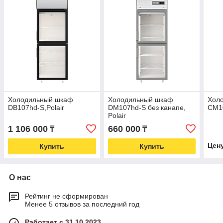
Холодильный шкаф
Холодильный шкаф
Хол
DB107hd-S,Polair
DM107hd-S без канапе,
CM10
Polair
1 106 000
660 000
₸
₸
Цен
Купить
Купить
О нас
Рейтинг не сформирован
Менее 5 отзывов за последний год
Работает с 31.10.2023