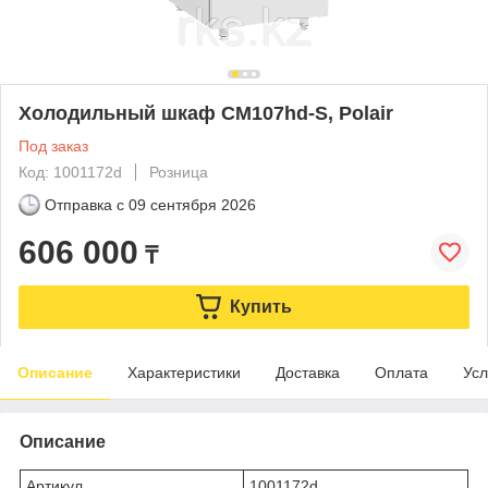
Холодильный шкаф CM107hd-S, Polair
Под заказ
Код: 1001172d
Розница
Отправка с
09 сентября 2026
606 000
₸
Купить
Описание
Характеристики
Доставка
Оплата
Усл
Описание
Артикул
1001172d