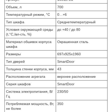
Объем, л
700
Температурный режим, °C
0…+6
Тип шкафа
Среднетемпературный
Условия окружающей среды
до +40 / до 80
(t,°C,/вл-сть, %)
Материал обшивок корпуса
Окрашенная сталь
шкафа
Размеры
697х925х1960
Тип дверей
SmartDoor
Толщина стенки корпуса, мм
43
Расположение агрегата
верхнее расположение
Серия шкафов
SmartDoor
Система электропитания, В/
230/50
Гц
Потребляемая мощность, Вт,
350
не более