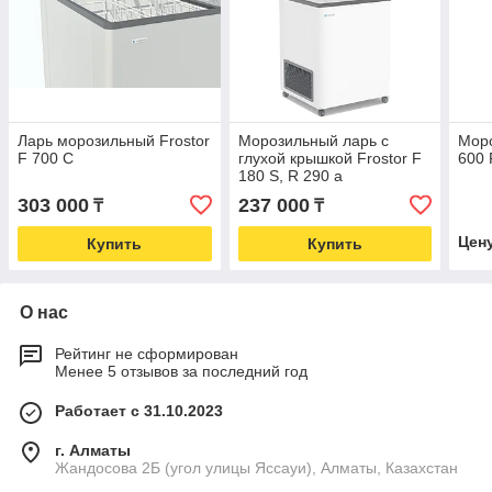
Ларь морозильный Frostor
Морозильный ларь с
Мор
F 700 C
глухой крышкой Frostor F
600 
180 S, R 290 a
303 000
237 000
₸
₸
Цен
Купить
Купить
О нас
Рейтинг не сформирован
Менее 5 отзывов за последний год
Работает с 31.10.2023
г. Алматы
Жандосова 2Б (угол улицы Яссауи), Алматы, Казахстан