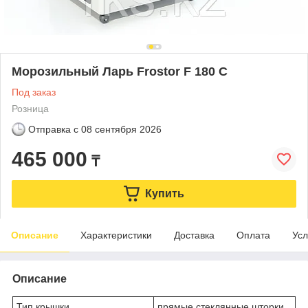
Морозильный Ларь Frostor F 180 C
Под заказ
Розница
Отправка с
08 сентября 2026
465 000
₸
Купить
Описание
Характеристики
Доставка
Оплата
Усл
Описание
Тип крышки
прямые стеклянные шторки