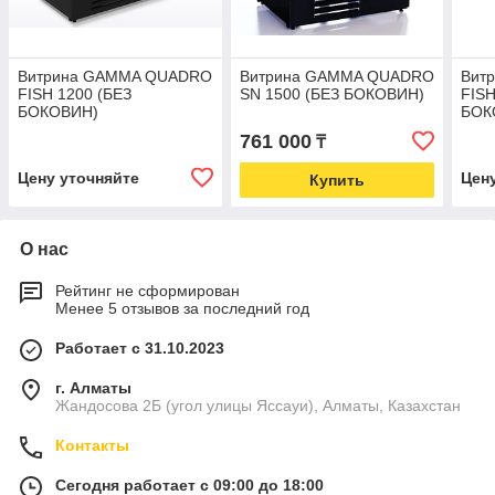
Витрина GAMMA QUADRO
Витрина GAMMA QUADRO
Вит
FISH 1200 (БЕЗ
SN 1500 (БЕЗ БОКОВИН)
FISH
БОКОВИН)
БОК
761 000
₸
Цену уточняйте
Цен
Купить
О нас
Рейтинг не сформирован
Менее 5 отзывов за последний год
Работает с 31.10.2023
г. Алматы
Жандосова 2Б (угол улицы Яссауи), Алматы, Казахстан
Контакты
Сегодня работает с 09:00 до 18:00