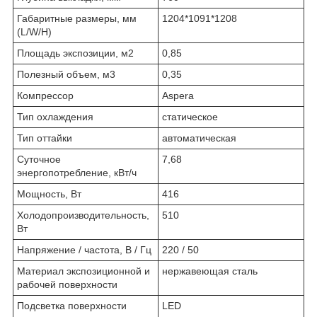
Габаритные размеры, мм
1204*1091*1208
(L/W/H)
Площадь экспозиции, м
2
0,85
Полезный объем, м
3
0,35
Компрессор
Aspera
Тип охлаждения
статическое
Тип оттайки
автоматическая
Суточное
7,68
энергопотребление, кВт/ч
Мощность, Вт
416
Холодопроизводительность,
510
Вт
Напряжение / частота, В / Гц
220 / 50
Материал экспозиционной и
нержавеющая сталь
рабочей поверхности
Подсветка поверхности
LED