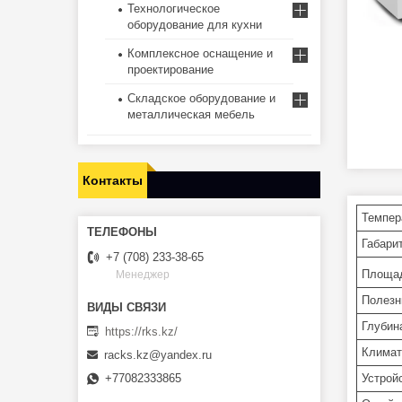
Технологическое
оборудование для кухни
Комплексное оснащение и
проектирование
Складское оборудование и
металлическая мебель
Контакты
Темпер
Габари
+7 (708) 233-38-65
Площад
Менеджер
Полезн
Глубин
https://rks.kz/
Климат
racks.kz@yandex.ru
Устрой
+77082333865