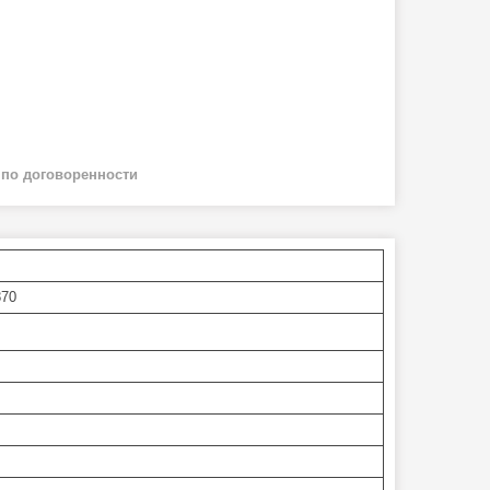
й
по договоренности
870