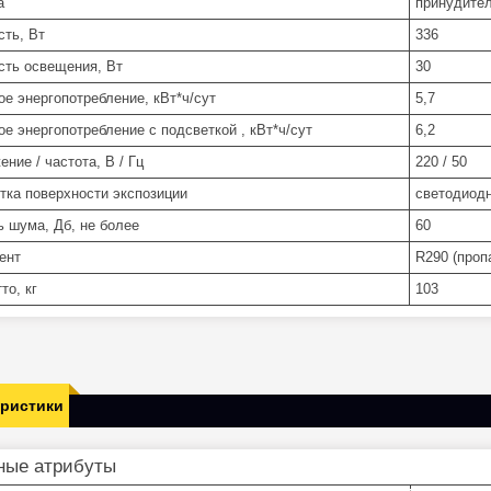
а
принудите
ть, Вт
336
ть освещения, Вт
30
ое энергопотребление, кВт*ч/сут
5,7
ое энергопотребление с подсветкой , кВт*ч/сут
6,2
ние / частота, В / Гц
220 / 50
тка поверхности экспозиции
светодиод
ь шума, Дб, не более
60
ент
R290 (проп
то, кг
103
еристики
ные атрибуты