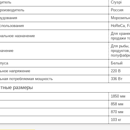
дитель
Cryspi
производитель
Россия
рудования
Морозильн
спользования
HoReCa, Fa
Для хране
нальное назначение
продажи т
Для рыбы,
начение
продуктов
полуфабри
рпуса
Белый
ьное напряжение
220 В
ьная потребляемая мощность
336 Вт
итные размеры
1850 мм
858 мм
870 мм
103 кг