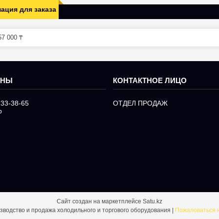
ация для заказа
7 000 ₸
233-38-65
ОТДЕЛ ПРОДАЖ
р
Сайт создан на маркетплейсе
Satu.kz
RKS Производство и продажа холодильного и торгового оборудования |
Пожаловаться 