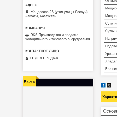
Оттайк
Мощнос
Жандосова 2Б (угол улицы Яссауи),
Мощнос
Алматы, Казахстан
Суточн
Суточн
RKS Производство и продажа
Напряже
холодильного и торгового оборудования
Подсве
Уровен
ОТДЕЛ ПРОДАЖ
Хладаг
Вес нет
Карта
Характ
Основ