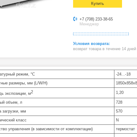
Купить
+7 (708) 233-38-65
Менеджер
возврат товара в течение 14 дне
атурный режим, °С
-24...-18
тные размеры, мм (L/W/H)
1850х858х
2
1,20
ь экспозиции, м
ый объем, л
728
а загрузки, мм
570
ический класс
N
ство управления (в зависимости от комплектации)
термостат