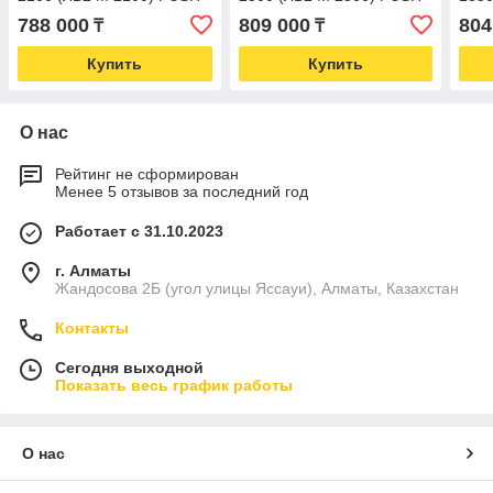
R290
R290
(тор
788 000
809 000
804
₸
₸
Купить
Купить
О нас
Рейтинг не сформирован
Менее 5 отзывов за последний год
Работает с 31.10.2023
г. Алматы
Жандосова 2Б (угол улицы Яссауи), Алматы, Казахстан
Контакты
Сегодня выходной
Показать весь график работы
О нас