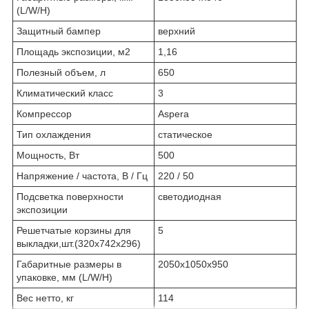
(L/W/H)
Защитный бампер
верхний
Площадь экспозиции, м
2
1,16
Полезный объем, л
650
Климатический класс
3
Компрессор
Aspera
Тип охлаждения
статическое
Мощность, Вт
500
Напряжение / частота, В / Гц
220 / 50
Подсветка поверхности
светодиодная
экспозиции
Решетчатые корзины для
5
выкладки,шт.(320х742х296)
Габаритные размеры в
2050х1050х950
упаковке, мм (L/W/H)
Вес нетто, кг
114