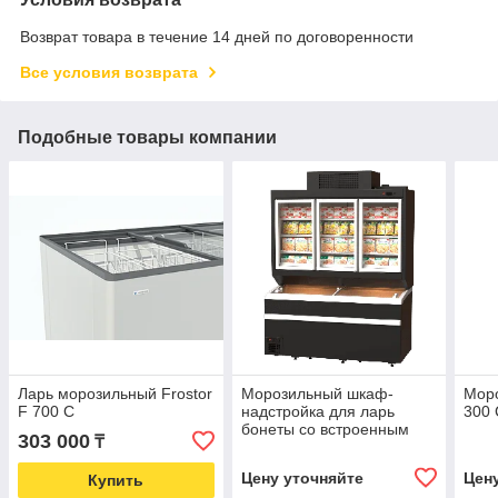
Возврат товара в течение 14 дней по договоренности
Все условия возврата
Подобные товары компании
Ларь морозильный Frostor
Морозильный шкаф-
Мор
F 700 C
надстройка для ларь
300 
бонеты со встроенным
303 000
₸
агрегатом Барселона
1875 Kifato
Цену уточняйте
Цен
Купить