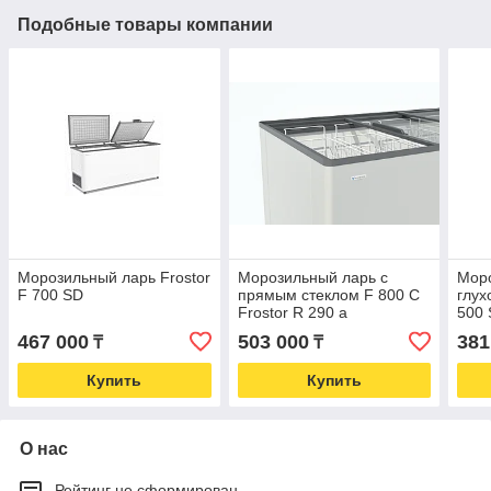
Подобные товары компании
Морозильный ларь Frostor
Морозильный ларь с
Моро
F 700 SD
прямым стеклом F 800 C
глух
Frostor R 290 a
500 
467 000
503 000
381
₸
₸
Купить
Купить
О нас
Рейтинг не сформирован