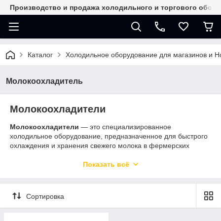
Производство и продажа холодильного и торгового обор
Каталог
Холодильное оборудование для магазинов и 
Молокоохладитель
Молокоохладители
Молокоохладители
— это специализированное
холодильное оборудование, предназначенное для быстрого
охлаждения и хранения свежего молока в фермерских
хозяйствах, молочных фермах и на перерабатывающих
предприятиях.
Показать всё
Устройства обеспечивают соблюдение санитарных норм и
предотвращают развитие бактерий за счёт быстрой
Сортировка
стабилизации температуры продукта после дойки. Надёжная
термоизоляция, автоматическое управление температурой и
система перемешивания обеспечивают сохранение качества