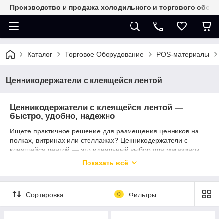
Производство и продажа холодильного и торгового обор
Каталог
Торговое Оборудование
POS-материалы
Ценникодержатели с клеящейся лентой
Ценникодержатели с клеящейся лентой —
быстро, удобно, надежно
Ищете практичное решение для размещения ценников на
полках, витринах или стеллажах? Ценникодержатели с
клеящейся лентой — это идеальный выбор для магазинов
любого формата, аптек, складов и торговых залов.
Показать всё
Преимущества наших ценникодержателей:
Простая установка
— надёжная клеящаяся основа
Сортировка
0
Фильтры
легко фиксируется на большинстве поверхностей без
дополнительных креплений;
Аккуратный внешний вид
— обеспечивает