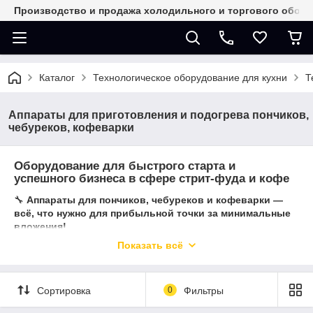
Производство и продажа холодильного и торгового обор
Каталог
Технологическое оборудование для кухни
Т
Аппараты для приготовления и подогрева пончиков,
чебуреков, кофеварки
Оборудование для быстрого старта и
успешного бизнеса в сфере стрит-фуда и кофе
🔧
Аппараты для пончиков, чебуреков и кофеварки —
всё, что нужно для прибыльной точки за минимальные
вложения!
Вы планируете открыть точку уличной еды, кафе, киоск или
Показать всё
расширить уже действующий бизнес? Мы предлагаем
профессиональное оборудование, которое обеспечит
быструю окупаемость и стабильный доход:
Сортировка
0
Фильтры
✅
Аппараты для приготовления пончиков