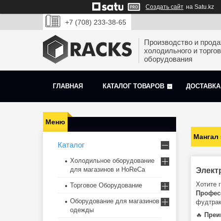
Создать сайт
на Satu.kz
+7 (708) 233-38-65
Производство и прод
холодильного и торгов
оборудования
ГЛАВНАЯ
КАТАЛОГ ТОВАРОВ
ДОСТАВКА
Мангал
Каталог
Холодильное оборудование
для магазинов и HoReCa
Элект
Хотите 
Торговое Оборудование
Профес
Оборудование для магазинов
фудтрак
одежды
🔥
Преи