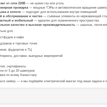
ает от сети 220В
— не нужен газ или уголь
омерная прожарка
— мощные ТЭНы и автоматическое вращение шампу
дыма и копоти
— подходит для использования внутри помещений
й в обслуживании и чистке
— съёмные элементы из нержавеющей ста
актный и мобильный
— идеален для ограниченного пространства
ильное качество и высокая производительность
— шашлык, люля-кеба
льно для:
стфудов и кафе
дтраков и торговых точек
нков, фудкортов и ТЦ
йтеринга, доставки, выездных мероприятий
нтия, сертификаты.
ли от 5 до 20 шампуров
авка по всему Казахстану
вьте заявку — и мы подберём электрический мангал под ваши задачи и 