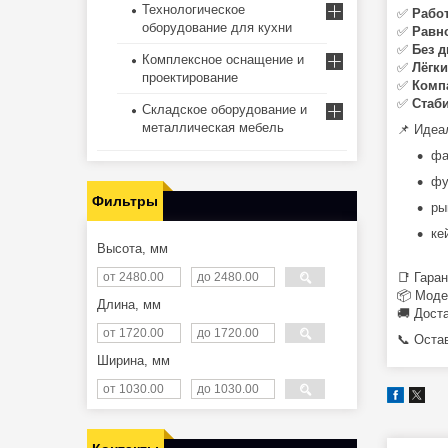
Технологическое
✅
Работ
оборудование для кухни
✅
Равн
✅
Без 
Комплексное оснащение и
✅
Лёгки
проектирование
✅
Комп
✅
Стаб
Складское оборудование и
металлическая мебель
📌 Идеа
фа
фу
Фильтры
ры
ке
Высота, мм
📑 Гара
📦 Моде
Длина, мм
🚚 Дост
📞 Оста
Ширина, мм