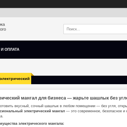
ажа
ого
 И ОПЛАТА
 электрический
рический мангал для бизнеса — жарьте шашлык без угле
готовить вкусный, сочный шашлык в любом помещении — без угля, откры
сиональный электрический мангал
— это современное, безопасное и к
а.
мущества электрического мангала: