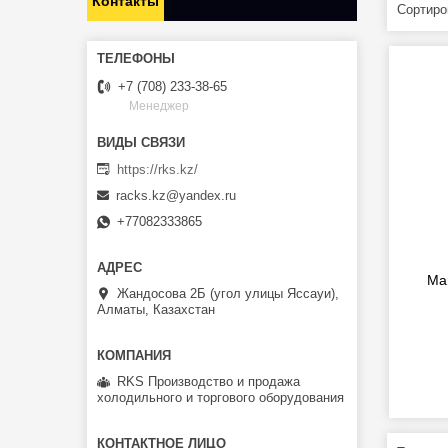
Контакты
+7 (708) 233-38-65
Менеджер
https://rks.kz/
racks.kz@yandex.ru
+77082333865
Ма
Жандосова 2Б (угол улицы Яссауи),
Алматы, Казахстан
RKS Производство и продажа
холодильного и торгового оборудования